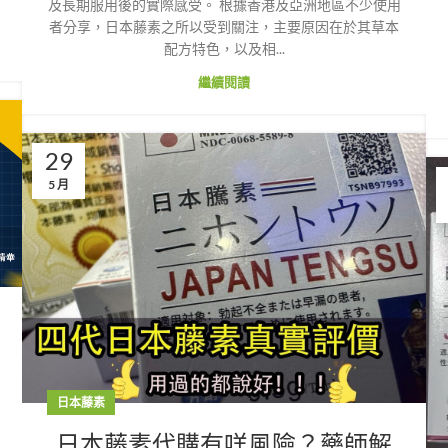
及長期服用後的實際感受。 根據香港及亞洲地區不少使用
者分享，日本藤素之所以受到關注，主要原因在於其草本
配方特色，以及相...
繼續閱讀
29
5 月
日本藤素
日本藤素代購有咩風險？藥師解