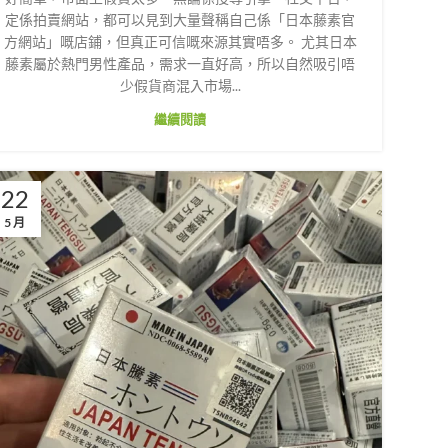
定係拍賣網站，都可以見到大量聲稱自己係「日本藤素官
方網站」嘅店鋪，但真正可信嘅來源其實唔多。 尤其日本
藤素屬於熱門男性產品，需求一直好高，所以自然吸引唔
少假貨商混入市場...
繼續閱讀
22
5 月