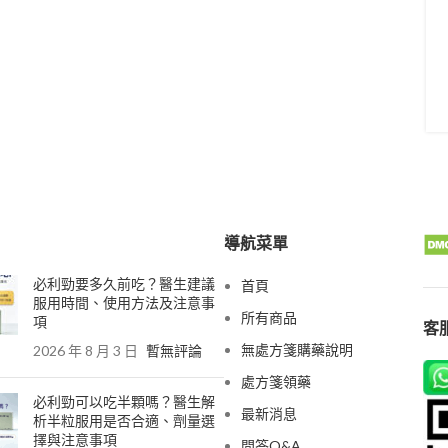
導航菜單
必利勁要多久前吃？醫生建議
首頁
服用時間、使用方法及注意事
所有商品
項
客服
無處方箋購藥說明
2026 年 8 月 3 日
暫無評論
處方箋領藥
必利勁可以吃半顆嗎？醫生解
最新消息
析半粒服用是否合適、劑量選
擇與注意事項
問答Q&A