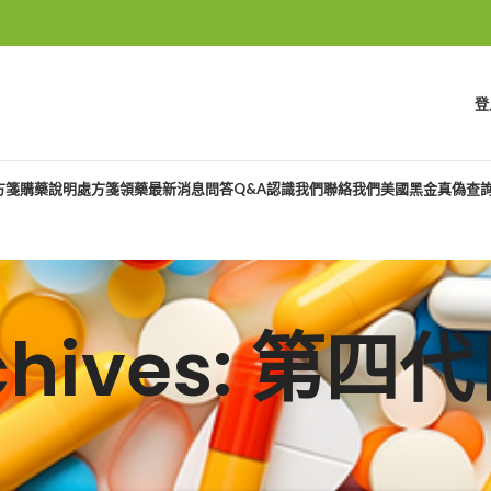
登
方箋購藥說明
處方箋領藥
最新消息
問答Q&A
認識我們
聯絡我們
美國黑金真偽查
rchives: 第