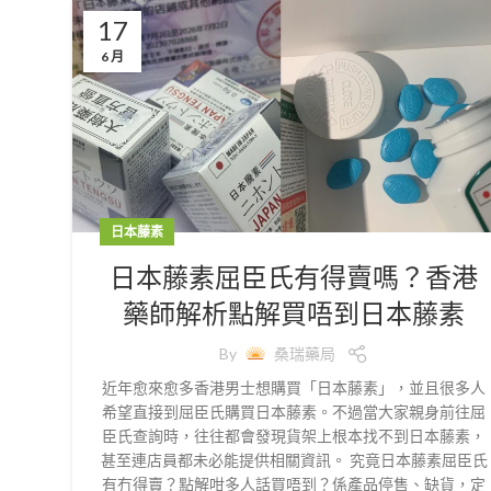
17
6 月
日本藤素
日本藤素屈臣氏有得賣嗎？香港
藥師解析點解買唔到日本藤素
By
桑瑞藥局
近年愈來愈多香港男士想購買「日本藤素」，並且很多人
希望直接到屈臣氏購買日本藤素。不過當大家親身前往屈
臣氏查詢時，往往都會發現貨架上根本找不到日本藤素，
甚至連店員都未必能提供相關資訊。 究竟日本藤素屈臣氏
有冇得賣？點解咁多人話買唔到？係產品停售、缺貨，定