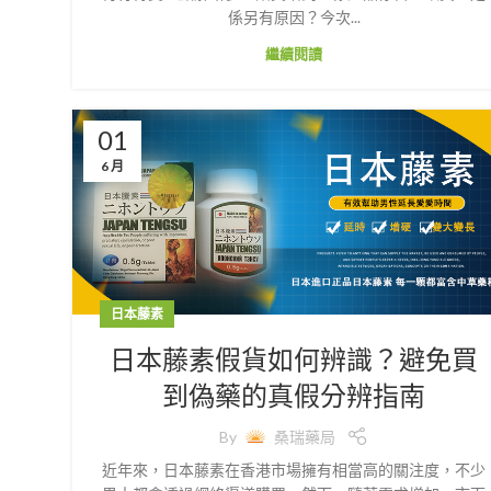
係另有原因？今次...
繼續閱讀
01
6 月
日本藤素
日本藤素假貨如何辨識？避免買
到偽藥的真假分辨指南
By
桑瑞藥局
近年來，日本藤素在香港市場擁有相當高的關注度，不少