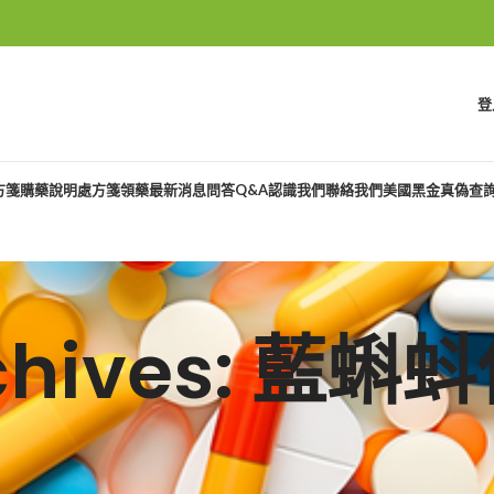
登
方箋購藥說明
處方箋領藥
最新消息
問答Q&A
認識我們
聯絡我們
美國黑金真偽查
rchives: 藍