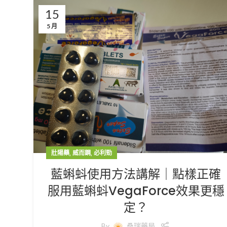
15
5 月
,
,
壯陽藥
威而鋼
必利勁
藍蝌蚪使用方法講解｜點樣正確
服用藍蝌蚪VegaForce效果更穩
定？
By
桑瑞藥局