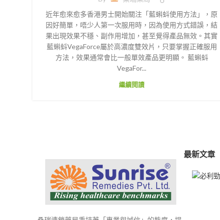
近年愈來愈多香港男士開始關注「藍蝌蚪使用方法」，原
因好簡單，唔少人第一次服用時，因為使用方式錯誤，結
果出現效果不穩、副作用增加，甚至覺得產品無效。其實
藍蝌蚪VegaForce屬於高濃度雙效片，只要掌握正確服用
方法，效果通常會比一般單效產品更明顯。 藍蝌蚪
VegaFor...
繼續閱讀
最新文章
桑瑞連鎖藥局秉持著「專業與誠信」的態度，提