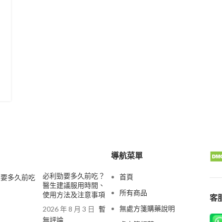
導航菜單
必利勁要多久前吃？
首頁
醫生建議服用時間、
所有商品
使用方法及注意事項
客服
無處方箋購藥說明
2026 年 8 月 3 日
暫
無評論