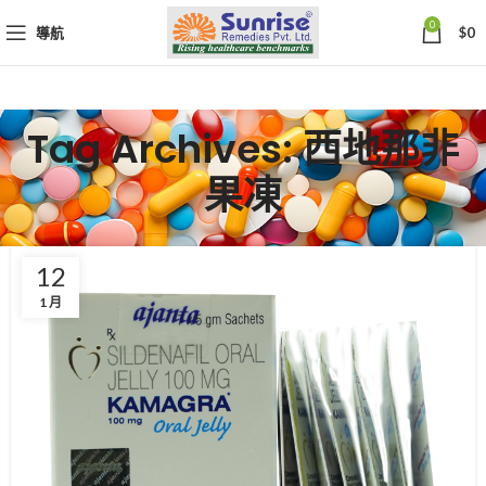
0
導航
$
0
Tag Archives: 西地那非
果凍
12
1 月