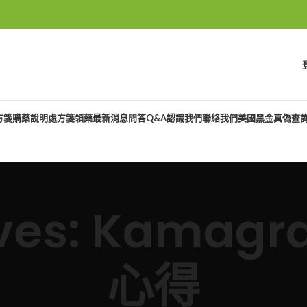
方箋購藥說明
處方箋領藥
最新消息
問答Q&A
認識我們
聯絡我們
美國黑金真偽查
ves: Kamagra 
心得