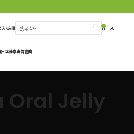
0
登入/註冊
$
0
詢
日本藤素真偽查詢
Oral Jelly