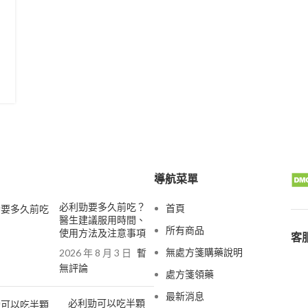
導航菜單
必利勁要多久前吃？
首頁
醫生建議服用時間、
所有商品
使用方法及注意事項
客服
無處方箋購藥說明
2026 年 8 月 3 日
暫
無評論
處方箋領藥
最新消息
必利勁可以吃半顆