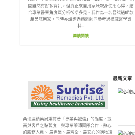
間雖然有好多資訊，但真正來自用家嘅親身使用心得，結
合專業醫藥角度嘅分析卻唔多見。我作為一名嘗試過呢款
產品嘅用家，同時亦諮詢過藥劑師同參考過權威醫學資
料...
繼續閱讀
最新文章
桑瑞連鎖藥局秉持著「專業與誠信」的態度，提
高與客戶之黏著度，與專業藥師團隊合作、熱心
的服務人員、 最專業、最齊全、最安心的購物環