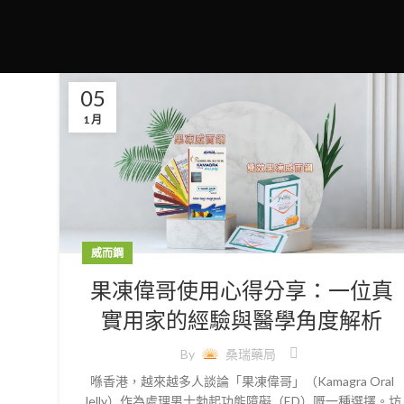
05
1 月
威而鋼
果凍偉哥使用心得分享：一位真
實用家的經驗與醫學角度解析
By
桑瑞藥局
喺香港，越來越多人談論「果凍偉哥」（Kamagra Oral
Jelly）作為處理男士勃起功能障礙（ED）嘅一種選擇。坊