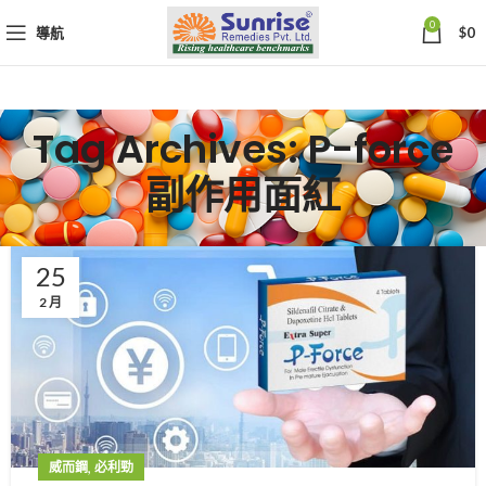
0
導航
$
0
Tag Archives: P-force
副作用面紅
25
2 月
,
威而鋼
必利勁