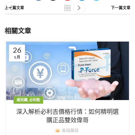
上一篇文章
下一篇文章
相關文章
26
1 月
,
威而鋼
必利勁
深入解析必利吉價格行情：如何精明選
購正品雙效偉哥
桑瑞藥局