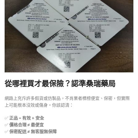
從哪裡買才最保險？認準桑瑞藥局
網路上充斥許多假貨或仿製品，不肖業者標榜便宜、保密，但實際
上可能根本沒效或傷身。你該認清：
✅
正品 = 有效 + 安全
✅
價格合理 ≠ 最便宜
✅
保密配送 ≠ 無客服無保障