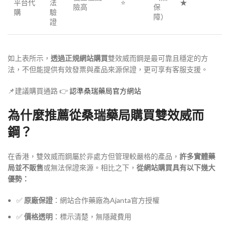
平台代
法
⭐
★
險高
保
購
驗
障）
證
如上表所示，
透過正規網站購買
雙效威而鋼是最可靠且穩定的方
法，不但能提供有效發票與產品來源保證，更可享有客服支援。
📌建議購買通路 👉
認準桑瑞藥局官方網站
為什麼推薦從桑瑞藥局購買雙效威而
鋼？
在香港，雙效威而鋼屬於非處方但管理較嚴格的產品，
許多實體藥
局並不販售
或無法保證來源。相比之下，
從網站購買具有以下幾大
優勢：
✅
原廠保證
：網站合作藥廠為Ajanta官方授權
✅
價格透明
：標示清楚，無隱藏費用