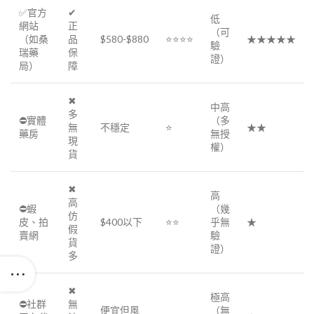
✅官方
✔
低
網站
正
（可
（如桑
品
$580-$880
⭐⭐⭐⭐
★★★★★
驗
瑞藥
保
證）
局）
障
✖
中高
多
⛔實體
（多
無
不穩定
⭐
★★
藥房
無授
現
權）
貨
✖
高
高
⛔蝦
（幾
仿
皮、拍
$400以下
⭐⭐
乎無
★
假
賣網
驗
貨
證）
多
✖
極高
⛔社群
無
便宜但風
（無