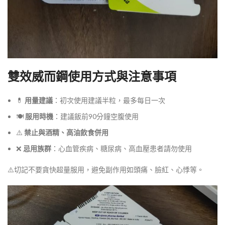
雙效威而鋼使用方式與注意事項
💊
用量建議
：初次使用建議半粒，最多每日一次
🍽
服用時機
：建議飯前90分鐘空腹使用
⚠️
禁止與酒精、高油飲食併用
❌
忌用族群
：心血管疾病、糖尿病、高血壓患者請勿使用
⚠️切記不要貪快超量服用，避免副作用如頭痛、臉紅、心悸等。