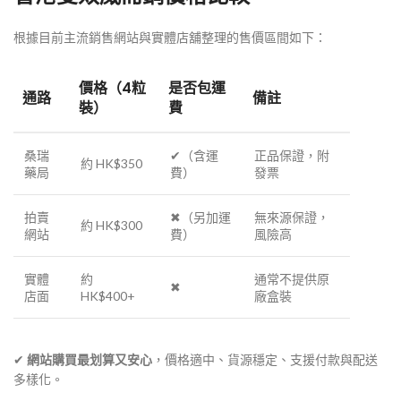
根據目前主流銷售網站與實體店舖整理的售價區間如下：
價格（4粒
是否包運
通路
備註
裝）
費
桑瑞
✔（含運
正品保證，附
約 HK$350
藥局
費）
發票
拍賣
✖（另加運
無來源保證，
約 HK$300
網站
費）
風險高
實體
約
通常不提供原
✖
店面
HK$400+
廠盒裝
✔
網站購買最划算又安心
，價格適中、貨源穩定、支援付款與配送
多樣化。