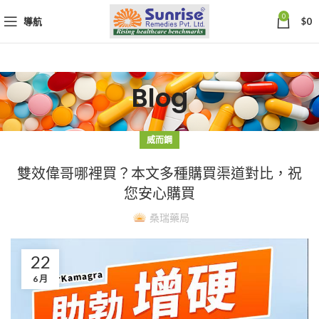
0
導航
$
0
Blog
威而鋼
雙效偉哥哪裡買？本文多種購買渠道對比，祝
您安心購買
桑瑞藥局
22
6 月