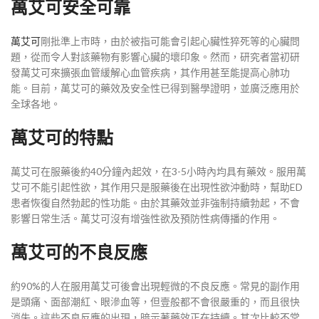
萬艾可安全可靠
萬艾可
剛批準上市時，由於被指可能會引起心臟性猝死等的心臟問
題，從而令人對該藥物有影響心臟的壞印象。然而，研究者當初研
發萬艾可來擴張血管緩解心血管疾病，其作用甚至能提高心肺功
能。目前，萬艾可的藥效及安全性已得到醫學證明，並廣泛應用於
全球各地。
萬艾可的特點
萬艾可在服藥後約40分鐘內起效，在3-5小時內均具有藥效。服用萬
艾可不能引起性欲，其作用只是服藥後在出現性欲沖動時，幫助ED
患者恢復自然勃起的性功能。由於其藥效並非強制持續勃起，不會
影響日常生活。萬艾可沒有增強性欲及預防性病傳播的作用。
萬艾可的不良反應
約90%的人在服用萬艾可後會出現輕微的不良反應。常見的副作用
是頭痛、面部潮紅、眼滲血等，但壹般都不會很嚴重的，而且很快
消失。這些不良反應的出現，暗示著藥效正在持續。其次比較不常