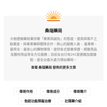
桑瑞藥局
大樹連鎖藥局秉持著「專業與誠信」的態度，提高與客戶之
黏著度，與專業藥師團隊合作、熱心的服務人員、 最專業、
最齊全、最安心的購物環境，提供各式營養保健、婦嬰用品
及醫材用品等全方位服務；目前全台已有241家連鎖加盟據
點，是全台最大處方婦幼藥局。
查看 桑瑞藥局
發佈的更多文章
偉哥作用
偉哥成分
偉哥簡介
勃起功能障礙治療
壯陽藥介紹