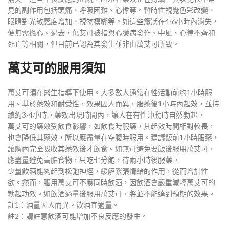
見的副作用包括頭痛、呼吸困難、心悸等。暫時性視覺色彩改變、
眼睛對光敏感度增加、視物模糊等。如這些癥狀在4-6小時內消失，
便無需擔心。過去，萬艾可被指與心臟病發作、中風、心律不齊和
死亡等相關，但目前已認為其發生並非由萬艾可所致。
萬艾可的服用須知
萬艾可須在醫生指導下使用。大多數人通常在性活動前約1小時服
用。基於藥效和耐受性，效果因人而異，服藥後1小時內起效，並持
續約3-4小時。藥效出現時間內，讓人在有性沖動時自然勃起。
萬艾可的藥效受飲食影響，如飲食時服藥，其起效時間相對較長，
也會降低其藥效，所以應盡量在空腹時服用。建議飯前1小時服藥，
讓體內完全吸收其藥效後才飲食。如無可避免要飯後服用萬艾可，
應盡量避免高脂食物，只吃七分飽，待兩小時後服藥。
少量飲酒能夠起到松弛神經，緩解緊張情緒的作用，從而增加性
欲。然而，服用萬艾可不應同時飲酒，因飲酒會嚴重減輕萬艾可的
勃起功效。如飲酒過量後服用萬艾可，將並不能達到預期的效果。
註1：酒量因人而異。飲酒宜適量。
註2：請註意飲酒可能增加不良反應的發生。