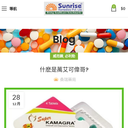
0
導航
$
0
Blog
,
威而鋼
必利勁
什麽是萬艾可偉哥?
桑瑞藥局
28
12 月