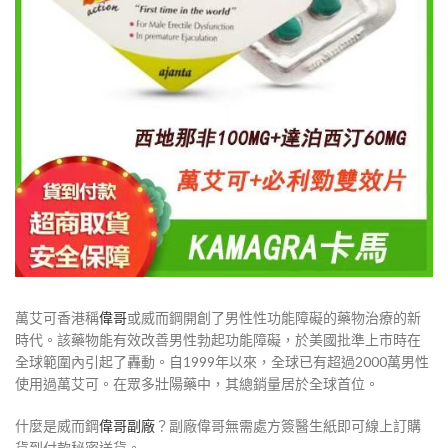
萬艾可香港稱
偉哥
或威而鋼開創了男性性功能障礙的藥物治療的新
時代。該藥物能有效改善男性勃起功能障礙，於美國批準上市時在
全球範圍內引起了轟動。自1999年以來，全球已有超過2000萬男性
使用過萬艾可。在眾多壯陽藥中，其總銷量居於全球首位。
什麼是威而鋼
偉哥副廠
？副廠偉哥無需處方簽醫生紙即可線上訂購
貨到付款秘密送貨。