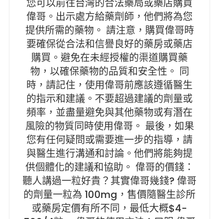
您可以前往台灣的合法藥局或藥店購買
偉哥。出示處方給藥劑師，他們將為您
提供所需的藥物。 請注意，購買偉哥時
要確保從合法和信譽良好的藥房或藥店
購買。避免在未經授權的渠道購買藥
物，以確保藥物的品質和安全性。 同
時，請記住，使用偉哥前應該遵循醫生
的指示和建議。不要超過建議的劑量或
頻率，並盡量避免與其他藥物或有潛在
風險的物質同時使用偉哥。 最後，如果
您有任何疑問或需要進一步的指導，請
與醫生進行溝通和討論。他們將能夠提
供個體化的建議和協助。 偉哥的價錢：
聽人講過一粒好貴？其實偉哥幾錢? 偉哥
的劑量一粒為 100mg，售價隨醫生診所
或藥房定價有所不同，最低大概$4-