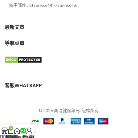
電子郵件 : gtservice@hk-sunrise.hk
最新文章
導航菜單
客服WHATSAPP
© 2026 桑瑞健保藥局. 版權所有.
0
所有商品
購物車
客服WhatsApp
Home
我的賬戶