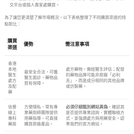
交平台或個人賣家處購買。
為了讓您更清楚了解市場概況，以下表格整理了不同購買渠道的特
點對比：
購買
優勢
需注意事項
渠道
香港
本地
處方藥物，需經醫生評估；配發
最安全合法，可獲
醫生
的藥物品牌可能非原廠「必利
醫生面診，藥物品
處方
吉」，而是成分相同的其他品牌
質有保障。
及配
或仿製藥。
藥
信譽
方便隱私，常有專
必須仔細甄別網站真偽
，確認其
線上
業藥劑師團隊提供
是否提供專業諮詢、實體聯絡方
專科
用藥指導，可直接
式，並強調處方與用藥安全。認
藥房
購買原廠產品。
準我們的官方網站。