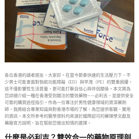
各位香港的讀者朋友，大家好。在當今節奏快速的生活壓力下，不
少男士可能會面對勃起功能障礙（ED）與早洩（PE）的雙重困擾，
這不僅影響性生活質量，更可能打擊自信心與伴侶關係。本文將為
您詳細介紹一種在香港受到關注的雙效藥物——必利吉，並提供安全
可靠的購買途徑指引。作為一位專注於男性健康領域的資深藥劑
師，我將結合專業知識與對香港市場的了解，為您提供客觀、實用
的資訊。本文所參考的醫學資料均來源於國際認可的藥理學文獻及
藥廠官方說明，旨在幫助您做出知情的選擇。
什麼是必利吉？雙效合一的藥物原理剖