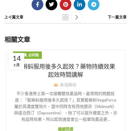
上一篇文章
下一篇文章
相關文章
,
威而鋼
必利勁
14
藍蝌蚪服用後多久起效？藥物持續效果
5 月
起效時間講解
桑瑞藥局
不少香港男士第一次接觸雙效產品時，最常問的問題就
是：「藍蝌蚪服用後多久起效？」其實藍蝌蚪VegaForce
屬於高濃度雙效片，當中同時含有西地那非（Sildenafil）
與達泊西汀（Dapoxetine），除了可以提升硬度之外，亦
有延時效果，所以起效速度會比一般單效產品更...
繼續閱讀