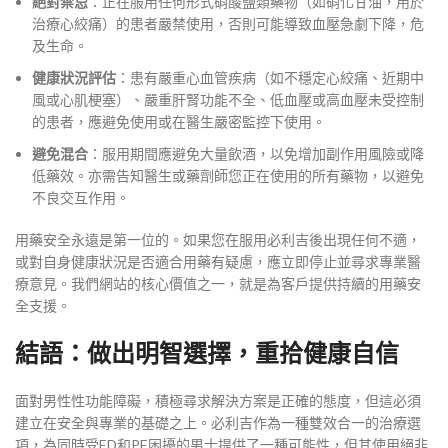
絕對禁忌
：正在服用任何形式硝酸鹽類藥物（如硝化甘油，用於
治療心絞痛）的患者嚴禁使用，否則可能導致血壓急劇下降，危
及生命。
健康狀況評估
：患有嚴重心血管疾病（如不穩定心絞痛、近期中
風或心肌梗塞）、嚴重肝腎功能不全、低血壓或高血壓未受控制
的患者，應避免使用或在醫生嚴密監控下使用。
避免混合
：服用期間應避免大量飲酒，以免增加副作用風險或降
低藥效。亦需告知醫生或藥劑師您正在使用的所有藥物，以避免
不良交互作用。
用藥安全永遠是第一位的。如果您在服用必利吉後出現任何不適，
或對自身健康狀況是否適合用藥有疑慮，應立即停止並尋求專業醫
療意見。我們網站的核心價值之一，就是為客戶提供持續的用藥安
全支援。
結語：做出明智選擇，重拾健康自信
面對男性性功能障礙，積極尋求解決方案是正確的態度，但這必須
建立在安全與專業的基礎之上。必利吉作為一種雙效合一的治療選
項，為同時受ED和PE困擾的男士提供了一種可能性，但其使用絕非