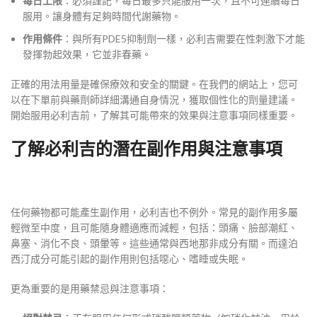
每日上限
：必須謹記，每日最多只能服用一次，且不可連續每日
服用。讓身體有足夠時間代謝藥物。
作用條件
：與所有PDE5抑制劑一樣，必利吉需要在性刺激下才能
發揮勃起效果，它並非春藥。
正確的用法用量是確保療效和安全的關鍵。在我們的網站上，您可
以在下單前與藥劑師詳細溝通自身情況，獲取個性化的劑量建議。
開始服用必利吉前，了解其可能帶來的效果與注意事項同樣重要。
了解必利吉的潛在副作用與注意事項
任何藥物都可能產生副作用，必利吉也不例外。常見的副作用多屬
輕微至中度，且可能隨身體適應而減輕，包括：頭痛、臉部潮紅、
鼻塞、消化不良、頭暈等。這些通常與西地那非成分有關。而達泊
西汀成分可能引起的副作用則包括噁心、嗜睡或失眠。
更為重要的是用藥禁忌與注意事項：