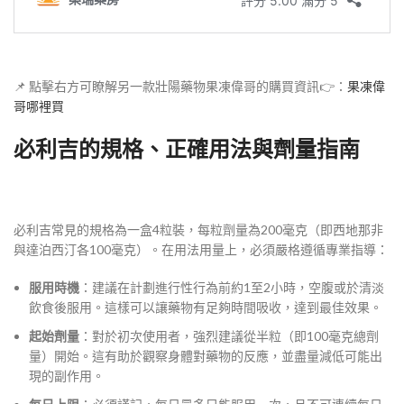
📌 點擊右方可瞭解另一款壯陽藥物果凍偉哥的購買資訊👉：
果凍偉
哥哪裡買
必利吉的規格、正確用法與劑量指南
必利吉常見的規格為一盒4粒裝，每粒劑量為200毫克（即西地那非
與達泊西汀各100毫克）。在用法用量上，必須嚴格遵循專業指導：
服用時機
：建議在計劃進行性行為前約1至2小時，空腹或於清淡
飲食後服用。這樣可以讓藥物有足夠時間吸收，達到最佳效果。
起始劑量
：對於初次使用者，強烈建議從半粒（即100毫克總劑
量）開始。這有助於觀察身體對藥物的反應，並盡量減低可能出
現的副作用。