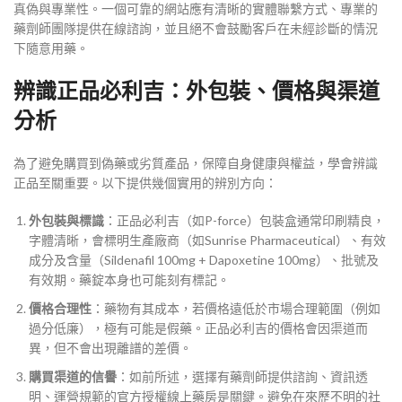
真偽與專業性。一個可靠的網站應有清晰的實體聯繫方式、專業的
藥劑師團隊提供在線諮詢，並且絕不會鼓勵客戶在未經診斷的情況
下隨意用藥。
辨識正品必利吉：外包裝、價格與渠道
分析
為了避免購買到偽藥或劣質產品，保障自身健康與權益，學會辨識
正品至關重要。以下提供幾個實用的辨別方向：
外包裝與標識
：正品必利吉（如P-force）包裝盒通常印刷精良，
字體清晰，會標明生產廠商（如Sunrise Pharmaceutical）、有效
成分及含量（Sildenafil 100mg + Dapoxetine 100mg）、批號及
有效期。藥錠本身也可能刻有標記。
價格合理性
：藥物有其成本，若價格遠低於市場合理範圍（例如
過分低廉），極有可能是假藥。正品必利吉的價格會因渠道而
異，但不會出現離譜的差價。
購買渠道的信譽
：如前所述，選擇有藥劑師提供諮詢、資訊透
明、運營規範的官方授權線上藥房是關鍵。避免在來歷不明的社