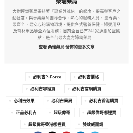
桑瑞藥局
大樹連鎖藥局秉持著「專業與誠信」的態度，提高與客戶之
黏著度，與專業藥師團隊合作、熱心的服務人員、 最專業、
最齊全、最安心的購物環境，提供各式營養保健、婦嬰用品
及醫材用品等全方位服務；目前全台已有241家連鎖加盟據
點，是全台最大處方婦幼藥局。
查看 桑瑞藥局
發佈的更多文章
必利吉P-Force
必利吉價格
必利吉哪裡買
必利吉官網購買
必利吉效果
必利吉藥局
必利吉香港購買
正品必利吉
超級偉哥
超級偉哥哪裡買
超級偉哥香港哪裡買
雙效威而鋼