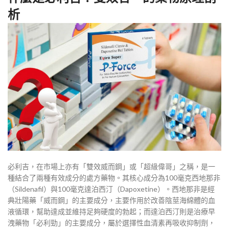
析
必利吉，在市場上亦有「雙效威而鋼」或「超級偉哥」之稱，是一
種結合了兩種有效成分的處方藥物。其核心成分為100毫克西地那非
（Sildenafil）與100毫克達泊西汀（Dapoxetine）。西地那非是經
典壯陽藥「威而鋼」的主要成分，主要作用於改善陰莖海綿體的血
液循環，幫助達成並維持足夠硬度的勃起；而達泊西汀則是治療早
洩藥物「必利勁」的主要成分，屬於選擇性血清素再吸收抑制劑，