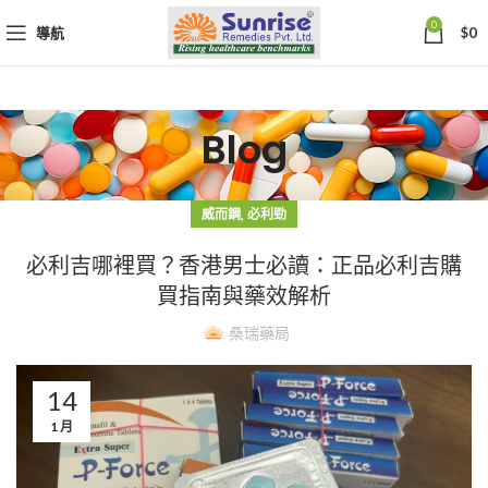
0
導航
$
0
Blog
,
威而鋼
必利勁
必利吉哪裡買？香港男士必讀：正品必利吉購
買指南與藥效解析
桑瑞藥局
14
1 月