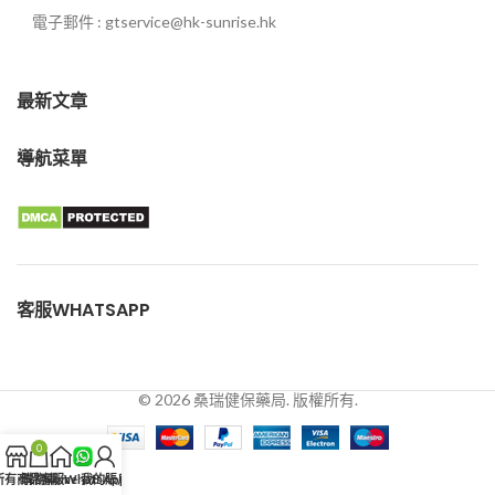
電子郵件 : gtservice@hk-sunrise.hk
最新文章
導航菜單
客服WHATSAPP
© 2026 桑瑞健保藥局. 版權所有.
0
所有商品
購物車
客服WhatsApp
Home
我的賬戶