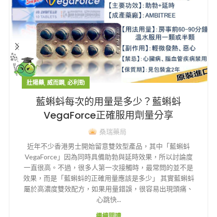
,
,
壯陽藥
威而鋼
必利勁
藍蝌蚪每次的用量是多少？藍蝌蚪
VegaForce正確服用劑量分享
桑瑞藥局
近年不少香港男士開始留意雙效型產品，其中「藍蝌蚪
VegaForce」因為同時具備助勃與延時效果，所以討論度
一直很高。不過，很多人第一次接觸時，最常問的並不是
效果，而是「藍蝌蚪的正確用量應該是多少」 其實藍蝌蚪
屬於高濃度雙效配方，如果用量錯誤，很容易出現頭痛、
心跳快...
繼續閱讀