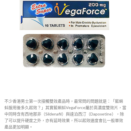
不少香港男士第一次接觸雙效產品時，最常問的問題就是：「藍蝌
蚪服用後多久起效？」其實藍蝌蚪VegaForce屬於高濃度雙效片，當
中同時含有西地那非（Sildenafil）與達泊西汀（Dapoxetine），除
了可以提升硬度之外，亦有延時效果，所以起效速度會比一般單效
產品更加明顯。