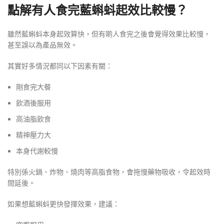
點解有人食完藍蝌蚪起效比較慢？
雖然藍蝌蚪本身起效算快，但有啲人食完之後會覺得效果比較慢，
甚至誤以為產品無效。
其實好多情況都同以下因素有關：
剛食完大餐
飲酒後服用
高油脂飲食
精神壓力大
本身代謝較慢
特別係火鍋、炸物、燒肉等高脂食物，會拖慢藥物吸收，令起效時
間延後。
如果想藍蝌蚪更快發揮效果，建議：