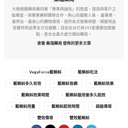
大樹連鎖藥局秉持著「專業與誠信」的態度，提高與客戶之
黏著度，與專業藥師團隊合作、熱心的服務人員、 最專業、
最齊全、最安心的購物環境，提供各式營養保健、婦嬰用品
及醫材用品等全方位服務；目前全台已有241家連鎖加盟據
點，是全台最大處方婦幼藥局。
查看 桑瑞藥局
發佈的更多文章
VegaForce藍蝌蚪
藍蝌蚪吃法
藍蝌蚪多久有效
藍蝌蚪官網
藍蝌蚪效果
藍蝌蚪效果時間
藍蝌蚪服用後多久起效
藍蝌蚪用量
藍蝌蚪起效時間
超級偉哥
雙效偉哥
雙效藍蝌蚪