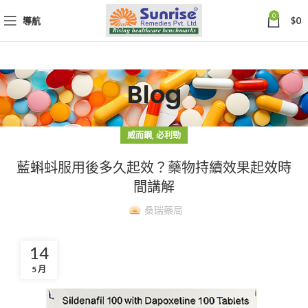
0
導航
$
0
Blog
,
威而鋼
必利勁
藍蝌蚪服用後多久起效？藥物持續效果起效時
間講解
桑瑞藥局
14
5 月