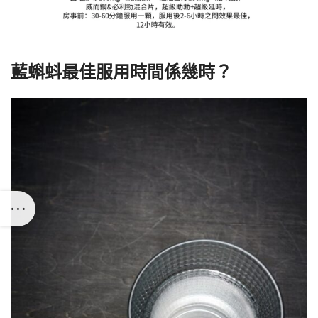
藍蝌蚪最佳服用時間係幾時？