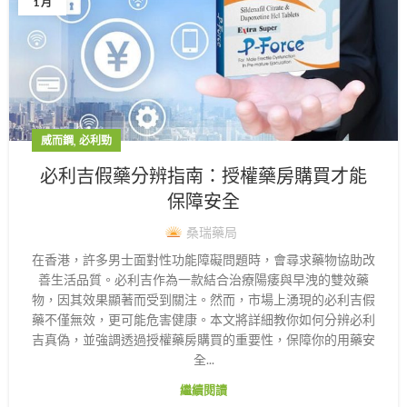
1 月
,
威而鋼
必利勁
必利吉假藥分辨指南：授權藥房購買才能
保障安全
桑瑞藥局
在香港，許多男士面對性功能障礙問題時，會尋求藥物協助改
善生活品質。必利吉作為一款結合治療陽痿與早洩的雙效藥
物，因其效果顯著而受到關注。然而，市場上湧現的必利吉假
藥不僅無效，更可能危害健康。本文將詳細教你如何分辨必利
吉真偽，並強調透過授權藥房購買的重要性，保障你的用藥安
全...
繼續閱讀