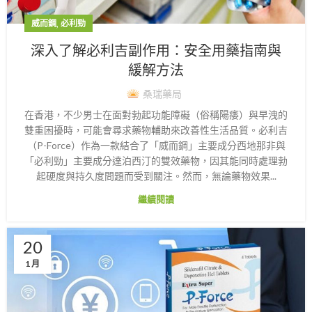
,
威而鋼
必利勁
深入了解必利吉副作用：安全用藥指南與
緩解方法
桑瑞藥局
在香港，不少男士在面對勃起功能障礙（俗稱陽痿）與早洩的
雙重困擾時，可能會尋求藥物輔助來改善性生活品質。必利吉
（P-Force）作為一款結合了「威而鋼」主要成分西地那非與
「必利勁」主要成分達泊西汀的雙效藥物，因其能同時處理勃
起硬度與持久度問題而受到關注。然而，無論藥物效果...
繼續閱讀
20
1 月