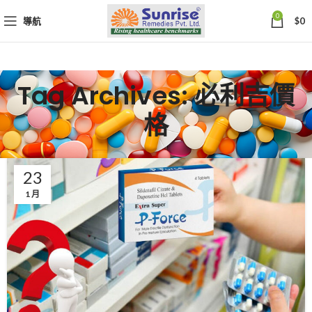
0
導航
$
0
Tag Archives: 必利吉價
格
23
1 月