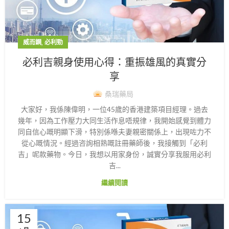
,
威而鋼
必利勁
必利吉親身使用心得：重振雄風的真實分
享
桑瑞藥局
大家好，我係陳偉明，一位45歲的香港建築項目經理。過去
幾年，因為工作壓力大同生活作息唔規律，我開始感覺到體力
同自信心嘅明顯下滑，特別係喺夫妻親密關係上，出現咗力不
從心嘅情況。經過咨詢相熟嘅註冊藥師後，我接觸到「必利
吉」呢款藥物。今日，我想以用家身份，誠實分享我服用必利
吉...
繼續閱讀
15