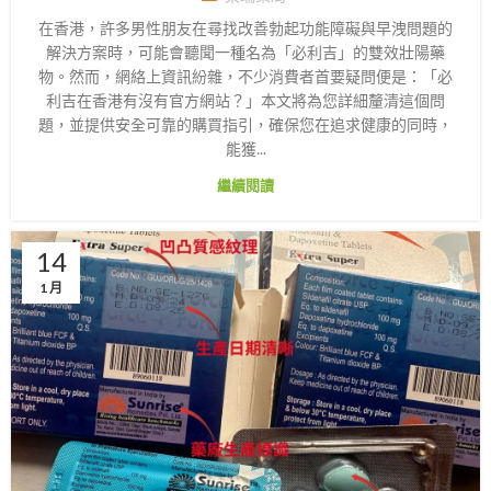
在香港，許多男性朋友在尋找改善勃起功能障礙與早洩問題的
解決方案時，可能會聽聞一種名為「必利吉」的雙效壯陽藥
物。然而，網絡上資訊紛雜，不少消費者首要疑問便是：「必
利吉在香港有沒有官方網站？」本文將為您詳細釐清這個問
題，並提供安全可靠的購買指引，確保您在追求健康的同時，
能獲...
繼續閱讀
14
1 月