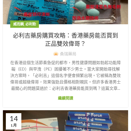
,
威而鋼
必利勁
必利吉藥房購買攻略：香港藥房能否買到
正品雙效偉哥？
桑瑞藥局
在香港這個生活節奏急促的都市，男性健康問題如勃起功能障
礙（ED）與早洩（PE）困擾著不少男士。當大家開始尋找解
決方案時，「必利吉」這個名字便會頻繁出現。它被稱為雙效
偉哥或超級偉哥，效果強勁且價格相對親民。但許多香港男士
最關心的問題莫過於：必利吉香港藥房能買到嗎？這篇文章...
繼續閱讀
14
1 月