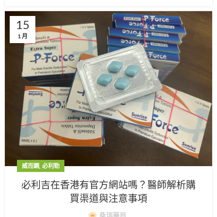
15
1 月
,
威而鋼
必利勁
必利吉在香港有官方網站嗎？醫師解析購
買渠道與注意事項
桑瑞藥局