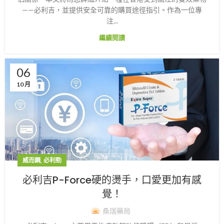
——必利吉，並提供安全可靠的購買途徑指引。作為一位專
注...
繼續閱讀
06
10 月
,
威而鋼
必利勁
必利吉P-Force硬的燙手，口愛更加有感
覺！
桑瑞藥局