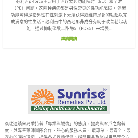
必利吉p-force主要用于治疗勃起功能障碍（ED）和早泄
（PE）问题。这两种疾病都是男性常见的性功能障碍。 勃起
功能障碍是指男性在性刺激下无法获得或维持足够的勃起以完
成满意的性生活。必利吉中的西地那非成分有助于改善勃起功
能，通过抑制磷酸二酯酶5（PDE5）来增强...
繼續閱讀
桑瑞連鎖藥局秉持著「專業與誠信」的態度，提高與客戶之黏著
度，與專業藥師團隊合作、熱心的服務人員、 最專業、最齊全、最
安心的購物環境，提供各式營養保健、婦嬰用品及醫材用品等全方