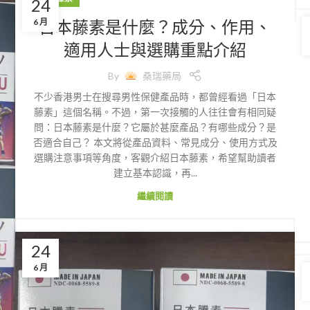
24
日本藤素是什麼？成分、作用、
6 月
適用人士與選購重點介紹
By
桑瑞藥局
不少香港男士在搜尋男性保健產品時，都曾經看過「日本
藤素」這個名稱。不過，第一次接觸的人往往會有相同疑
問：日本藤素是什麼？它屬於甚麼產品？有哪些成分？是
否適合自己？ 本文將從產品資料、常見成分、使用方式及
選購注意事項等角度，客觀介紹日本藤素，希望幫助讀者
建立基本認識，再...
繼續閱讀
24
6 月