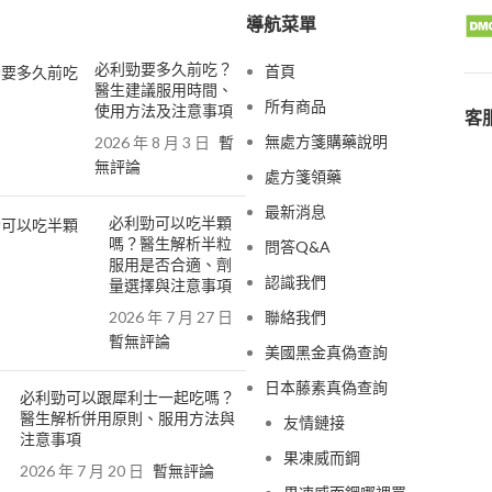
導航菜單
必利勁要多久前吃？
首頁
醫生建議服用時間、
所有商品
使用方法及注意事項
客服
無處方箋購藥說明
2026 年 8 月 3 日
暫
無評論
處方箋領藥
最新消息
必利勁可以吃半顆
嗎？醫生解析半粒
問答Q&A
服用是否合適、劑
認識我們
量選擇與注意事項
2026 年 7 月 27 日
聯絡我們
暫無評論
美國黑金真偽查詢
日本藤素真偽查詢
必利勁可以跟犀利士一起吃嗎？
醫生解析併用原則、服用方法與
友情鏈接
注意事項
果凍威而鋼
2026 年 7 月 20 日
暫無評論