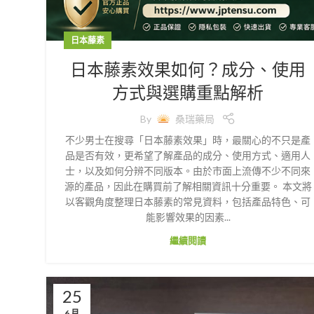
日本藤素
日本藤素效果如何？成分、使用
方式與選購重點解析
By
桑瑞藥局
不少男士在搜尋「日本藤素效果」時，最關心的不只是產
品是否有效，更希望了解產品的成分、使用方式、適用人
士，以及如何分辨不同版本。由於市面上流傳不少不同來
源的產品，因此在購買前了解相關資訊十分重要。 本文將
以客觀角度整理日本藤素的常見資料，包括產品特色、可
能影響效果的因素...
繼續閱讀
25
6 月