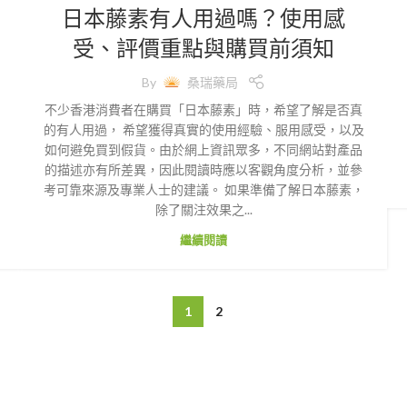
日本藤素有人用過嗎？使用感
受、評價重點與購買前須知
By
桑瑞藥局
不少香港消費者在購買「日本藤素」時，希望了解是否真
的有人用過， 希望獲得真實的使用經驗、服用感受，以及
如何避免買到假貨。由於網上資訊眾多，不同網站對產品
的描述亦有所差異，因此閱讀時應以客觀角度分析，並參
考可靠來源及專業人士的建議。 如果準備了解日本藤素，
除了關注效果之...
繼續閱讀
1
2