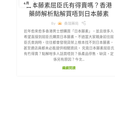
日本藤素屈臣氏有得賣嗎？香港
6 月
藥師解析點解買唔到日本藤素
By
桑瑞藥局
近年愈來愈多香港男士想購買「日本藤素」，並且很多人
希望直接到屈臣氏購買日本藤素。不過當大家親身前往屈
臣氏查詢時，往往都會發現貨架上根本找不到日本藤素，
甚至連店員都未必能提供相關資訊。 究竟日本藤素屈臣氏
有冇得賣？點解咁多人話買唔到？係產品停售、缺貨，定
係另有原因？今次...
繼續閱讀