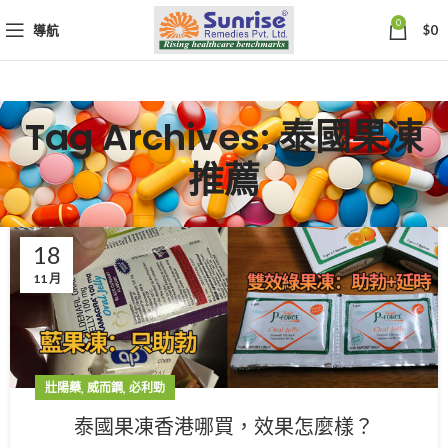
0
導航
$
0
Tag Archives: 泰國果凍
推薦
18
11 月
,
,
壯陽藥
威而鋼
必利勁
泰國果凍香港哪買，效果怎麼樣？