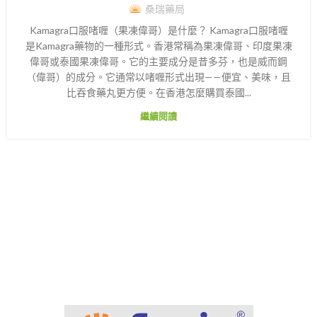
桑瑞藥局
Kamagra口服啫喱（果凍偉哥）是什麼？ Kamagra口服啫喱
是Kamagra藥物的一種形式。香港常稱為果凍偉哥、印度果凍
偉哥或泰國果凍偉哥。它的主要成分是昔多芬，也是威而鋼
（偉哥）的成分。它通常以啫喱形式出現——便宜、美味，且
比吞食藥丸更方便。在香港怎麼購買泰國...
繼續閱讀