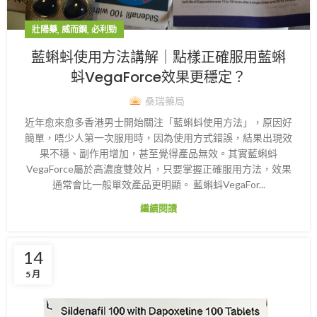
,
,
壯陽藥
威而鋼
必利勁
藍蝌蚪使用方法講解｜點樣正確服用藍蝌
蚪VegaForce效果更穩定？
桑瑞藥局
近年愈來愈多香港男士開始關注「藍蝌蚪使用方法」，原因好
簡單，唔少人第一次服用時，因為使用方式錯誤，結果出現效
果不穩、副作用增加，甚至覺得產品無效。其實藍蝌蚪
VegaForce屬於高濃度雙效片，只要掌握正確服用方法，效果
通常會比一般單效產品更明顯。 藍蝌蚪VegaFor...
繼續閱讀
14
5 月