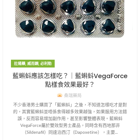
,
,
壯陽藥
威而鋼
必利勁
藍蝌蚪應該怎樣吃？｜藍蝌蚪VegaForce
點樣食效果最好？
桑瑞藥局
不少香港男士購買了「藍蝌蚪」之後，不知道怎樣吃才是對
的，其實藍蝌蚪並唔係食得越多效果越強，如果服用方法錯
誤，反而容易增加副作用，甚至影響整體表現。藍蝌蚪
VegaForce屬於雙效型男士產品，同時含有西地那非
（Sildenafil）同達泊西汀（Dapoxetine），主要...