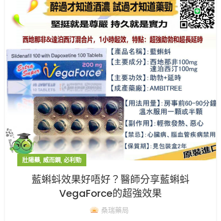
,
,
壯陽藥
威而鋼
必利勁
藍蝌蚪效果好唔好？醫師分享藍蝌蚪
VegaForce的超強效果
桑瑞藥局