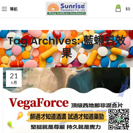
0
導航
$
0
Tag Archives: 藍蝌蚪效
果
21
5 月