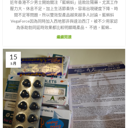
近年香港不少男士開始關注「藍蝌蚪」這款壯陽藥，尤其工作
壓力大、休息不足，加上生活節奏快，容易出現硬度下降、時
間不足等問題，所以雙效型產品越來越多人討論。藍蝌蚪
VegaForce因為同時加入西地那非與達泊西汀，被不少用家認
為係助勃同延時效果都比較明顯嘅產品。 不過，藍蝌...
繼續閱讀
15
5 月