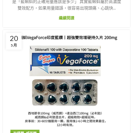
是「藍蝌蚪的正確用量應該是多少」 其實藍蝌蚪屬於高濃度
雙效配方，如果用量錯誤，很容易出現頭痛、心跳快...
繼續閱讀
20
5 月