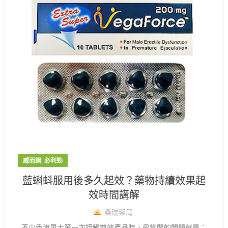
,
威而鋼
必利勁
藍蝌蚪服用後多久起效？藥物持續效果起
效時間講解
桑瑞藥局
不少香港男士第一次接觸雙效產品時，最常問的問題就是：