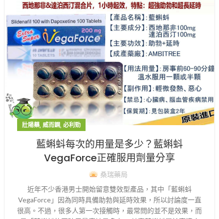
,
,
壯陽藥
威而鋼
必利勁
藍蝌蚪每次的用量是多少？藍蝌蚪
VegaForce正確服用劑量分享
桑瑞藥局
近年不少香港男士開始留意雙效型產品，其中「藍蝌蚪
VegaForce」因為同時具備助勃與延時效果，所以討論度一直
很高。不過，很多人第一次接觸時，最常問的並不是效果，而