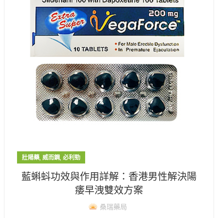
,
,
壯陽藥
威而鋼
必利勁
藍蝌蚪功效與作用詳解：香港男性解決陽
痿早洩雙效方案
桑瑞藥局