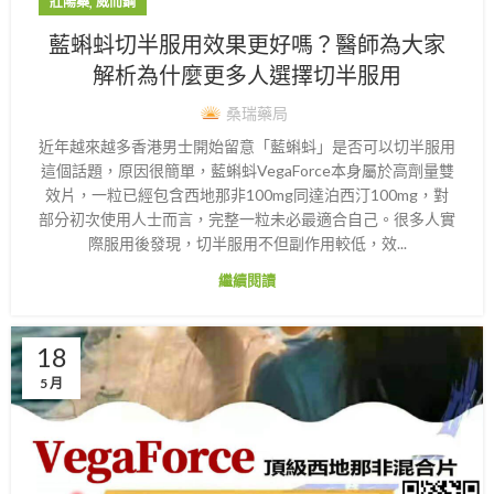
,
壯陽藥
威而鋼
藍蝌蚪切半服用效果更好嗎？醫師為大家
解析為什麼更多人選擇切半服用
桑瑞藥局
近年越來越多香港男士開始留意「藍蝌蚪」是否可以切半服用
這個話題，原因很簡單，藍蝌蚪VegaForce本身屬於高劑量雙
效片，一粒已經包含西地那非100mg同達泊西汀100mg，對
部分初次使用人士而言，完整一粒未必最適合自己。很多人實
際服用後發現，切半服用不但副作用較低，效...
繼續閱讀
18
5 月