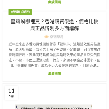
繼續閱讀
,
威而鋼
必利勁
藍蝌蚪哪裡買？香港購買渠道、價格比較
與正品辨別多方面講解
桑瑞藥局
近年愈來愈多香港男性開始留意「藍蝌蚪」這類雙效型男性產
品，原因很簡單，部分男士除了有硬度不足問題，同時亦想改
善時間控制，因此同時具備助勃與延時效果的產品自然受到關
注。不過，市面上渠道混亂，假貨、來源不明產品非常多，因
此「藍蝌蚪哪裡買」成為不少人最在意的問題。 目前香港...
繼續閱讀
11
5 月