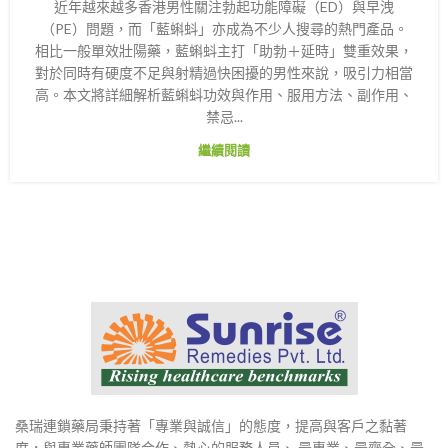
近年越來越多香港男性關注勃起功能障礙（ED）與早洩
（PE）問題，而「藍蝌蚪」亦成為不少人搜尋的熱門產品。
相比一般單效壯陽藥，藍蝌蚪主打「助勃＋延時」雙重效果，
對於同時有硬度不足與射精過快困擾的男性來說，吸引力相當
高。本文將詳細解析藍蝌蚪功效與作用、服用方法、副作用、
禁忌...
繼續閱讀
桑瑞連鎖藥局秉持著「專業與誠信」的態度，提高與客戶之黏著
度，與專業藥師團隊合作、熱心的服務人員、 最專業、最齊全、最