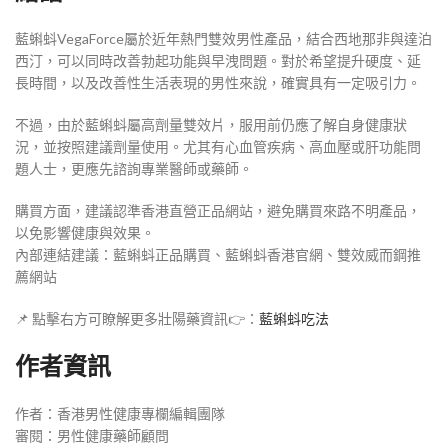
藍蝌蚪VegaForce屬於近年熱門雙效男性產品，結合西地那非與達泊
西汀，可以同時改善勃起功能與早洩問題。對於希望提升硬度、延
長時間，以及改善性生活表現的男性來說，確實具有一定吸引力。
不過，由於藍蝌蚪屬高劑量雙效片，服用前仍應了解自身健康狀
況，並按照建議劑量使用。尤其有心血管疾病、高血壓或肝功能問
題人士，更應先諮詢專業醫師或藥師。
購買方面，建議認準香港直營正品網站，避免購買來路不明產品，
以免影響健康與效果。
內部連結建議：藍蝌蚪正品購買、藍蝌蚪香港官網、雙效威而鋼推
薦網站
📌 點擊右方可瞭解更多壯陽藥資訊👉：
藍蝌蚪吃法
作者資訊
作者：香港男性健康專欄編輯團隊
審閱：男性健康藥師顧問