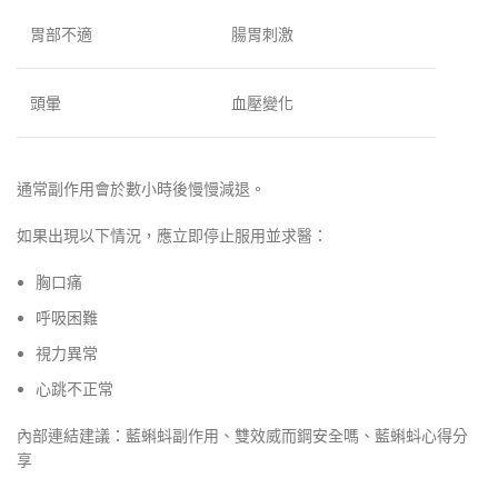
胃部不適
腸胃刺激
頭暈
血壓變化
通常副作用會於數小時後慢慢減退。
如果出現以下情況，應立即停止服用並求醫：
胸口痛
呼吸困難
視力異常
心跳不正常
內部連結建議：藍蝌蚪副作用、雙效威而鋼安全嗎、藍蝌蚪心得分
享