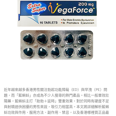
近年越來越多香港男性關注勃起功能障礙（ED）與早洩（PE）問
題，而「藍蝌蚪」亦成為不少人搜尋的熱門產品。相比一般單效壯
陽藥，藍蝌蚪主打「助勃＋延時」雙重效果，對於同時有硬度不足
與射精過快困擾的男性來說，吸引力相當高。本文將詳細解析藍蝌
蚪功效與作用、服用方法、副作用、禁忌，以及香港哪裡買正品最