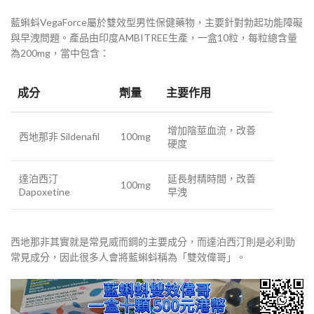
藍蝌蚪VegaForce屬於雙效型男性保健藥物，主要針對勃起功能障礙
與早洩問題。產品由印度AMBITREE生產，一盒10粒，每粒總含量
為200mg，當中包含：
成分
劑量
主要作用
增加陰莖血流，改善
西地那非 Sildenafil
100mg
硬度
達泊西汀
延長射精時間，改善
100mg
Dapoxetine
早洩
西地那非其實就是常見威而鋼的主要成分，而達泊西汀則是必利勁
常見成分，因此很多人會將藍蝌蚪稱為「雙效偉哥」。
視
訊