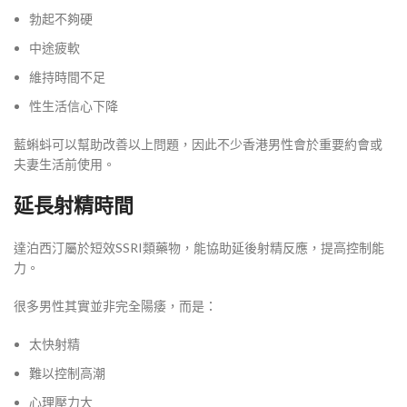
勃起不夠硬
中途疲軟
維持時間不足
性生活信心下降
藍蝌蚪可以幫助改善以上問題，因此不少香港男性會於重要約會或
夫妻生活前使用。
延長射精時間
達泊西汀屬於短效SSRI類藥物，能協助延後射精反應，提高控制能
力。
很多男性其實並非完全陽痿，而是：
太快射精
難以控制高潮
心理壓力大