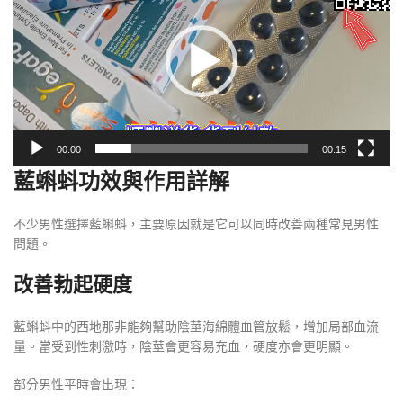
播
放
器
00:00
00:15
藍蝌蚪功效與作用詳解
不少男性選擇藍蝌蚪，主要原因就是它可以同時改善兩種常見男性
問題。
改善勃起硬度
藍蝌蚪中的西地那非能夠幫助陰莖海綿體血管放鬆，增加局部血流
量。當受到性刺激時，陰莖會更容易充血，硬度亦會更明顯。
部分男性平時會出現：