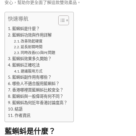
安心，幫助你更全面了解這款雙效產品。
快速導航
藍蝌蚪是什麼？
藍蝌蚪功效與作用詳解
改善勃起硬度
延長射精時間
同時改善ED與PE問題
藍蝌蚪效果多久開始？
藍蝌蚪正確吃法
建議服用方式
藍蝌蚪副作用有哪些？
哪些人不適合服用藍蝌蚪？
香港哪裡買藍蝌蚪比較安全？
藍蝌蚪與一般偉哥有何不同？
藍蝌蚪為何近年香港討論度高？
結語
作者資訊
藍蝌蚪是什麼？