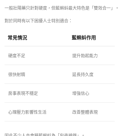
一般壯陽藥只針對硬度，但藍蝌蚪最大特色是「雙效合一」。
對於同時有以下困擾人士特別適合：
常見情況
藍蝌蚪作用
硬度不足
提升勃起能力
很快射精
延長持久度
房事表現不穩定
增強信心
心理壓力影響性生活
改善整體表現
因此不少人亦會稱藍蝌蚪為「包夜神器」。