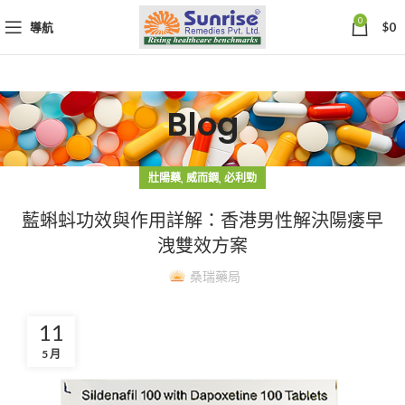
0
導航
$
0
Blog
,
,
壯陽藥
威而鋼
必利勁
藍蝌蚪功效與作用詳解：香港男性解決陽痿早
洩雙效方案
桑瑞藥局
11
5 月