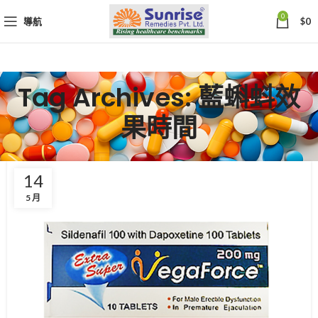
0
導航
$
0
Tag Archives: 藍蝌蚪效
果時間
14
5 月