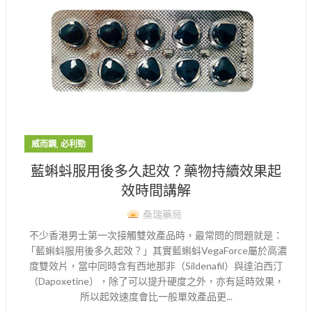
,
威而鋼
必利勁
藍蝌蚪服用後多久起效？藥物持續效果起
效時間講解
桑瑞藥局
不少香港男士第一次接觸雙效產品時，最常問的問題就是：
「藍蝌蚪服用後多久起效？」其實藍蝌蚪VegaForce屬於高濃
度雙效片，當中同時含有西地那非（Sildenafil）與達泊西汀
（Dapoxetine），除了可以提升硬度之外，亦有延時效果，
所以起效速度會比一般單效產品更...