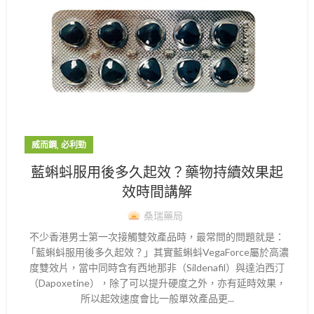
,
威而鋼
必利勁
藍蝌蚪服用後多久起效？藥物持續效果起
效時間講解
桑瑞藥局
不少香港男士第一次接觸雙效產品時，最常問的問題就是：
「藍蝌蚪服用後多久起效？」其實藍蝌蚪VegaForce屬於高濃
度雙效片，當中同時含有西地那非（Sildenafil）與達泊西汀
（Dapoxetine），除了可以提升硬度之外，亦有延時效果，
所以起效速度會比一般單效產品更...