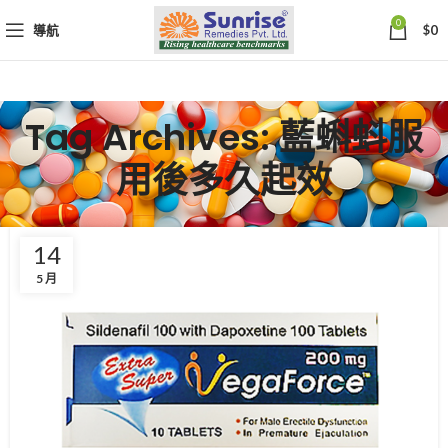
0
導航
$
0
Tag Archives: 藍蝌蚪服
用後多久起效
14
5 月