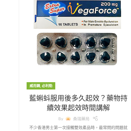
,
威而鋼
必利勁
藍蝌蚪服用後多久起效？藥物持
續效果起效時間講解
By
桑瑞藥局
不少香港男士第一次接觸雙效產品時，最常問的問題就