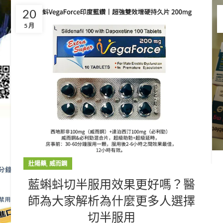
20
5 月
,
壯陽藥
威而鋼
藍蝌蚪切半服用效果更好嗎？醫
師為大家解析為什麼更多人選擇
切半服用