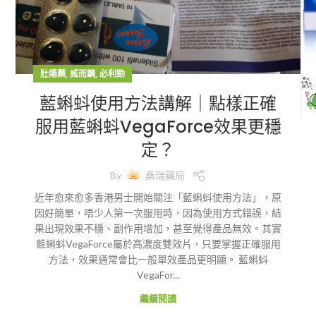
,
,
壯陽藥
威而鋼
必利勁
藍蝌蚪使用方法講解｜點樣正確
服用藍蝌蚪VegaForce效果更穩
定？
By
桑瑞藥局
近年愈來愈多香港男士開始關注「藍蝌蚪使用方法」，原
因好簡單，唔少人第一次服用時，因為使用方式錯誤，結
果出現效果不穩、副作用增加，甚至覺得產品無效。其實
藍蝌蚪VegaForce屬於高濃度雙效片，只要掌握正確服用
方法，效果通常會比一般單效產品更明顯。 藍蝌蚪
VegaFor...
繼續閱讀