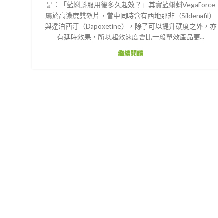
是：「藍蝌蚪服用後多久起效？」其實藍蝌蚪VegaForce
屬於高濃度雙效片，當中同時含有西地那非（Sildenafil）
與達泊西汀（Dapoxetine），除了可以提升硬度之外，亦
有延時效果，所以起效速度會比一般單效產品更...
繼續閱讀