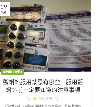
19
5 月
,
威而鋼
必利勁
藍蝌蚪服用禁忌有哪些｜服用藍
蝌蚪前一定要知道的注意事項
By
桑瑞藥局
近年香港不少男性開始接觸雙效型產品，其中藍蝌蚪