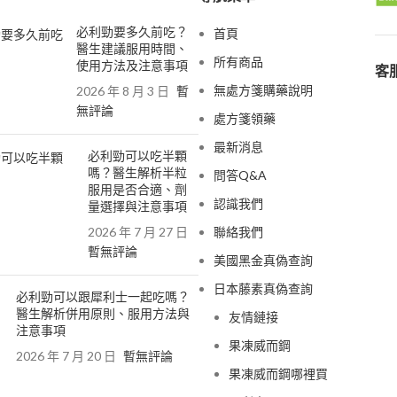
必利勁要多久前吃？
首頁
醫生建議服用時間、
所有商品
使用方法及注意事項
客服
無處方箋購藥說明
2026 年 8 月 3 日
暫
無評論
處方箋領藥
最新消息
必利勁可以吃半顆
嗎？醫生解析半粒
問答Q&A
服用是否合適、劑
認識我們
量選擇與注意事項
2026 年 7 月 27 日
聯絡我們
暫無評論
美國黑金真偽查詢
日本藤素真偽查詢
必利勁可以跟犀利士一起吃嗎？
醫生解析併用原則、服用方法與
友情鏈接
注意事項
果凍威而鋼
2026 年 7 月 20 日
暫無評論
果凍威而鋼哪裡買