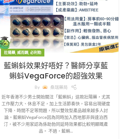
,
,
壯陽藥
威而鋼
必利勁
藍蝌蚪效果好唔好？醫師分享藍
蝌蚪VegaForce的超強效果
By
桑瑞藥局
近年香港不少男士開始關注「藍蝌蚪」這款壯陽藥，尤其
工作壓力大、休息不足，加上生活節奏快，容易出現硬度
下降、時間不足等問題，所以雙效型產品越來越多人討
論。藍蝌蚪VegaForce因為同時加入西地那非與達泊西
汀，被不少用家認為係助勃同延時效果都比較明顯嘅產
品。 不過，藍蝌...