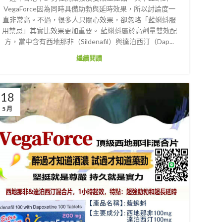
VegaForce因為同時具備助勃與延時效果，所以討論度一
直非常高。不過，很多人只關心效果，卻忽略「藍蝌蚪服
用禁忌」其實比效果更加重要。 藍蝌蚪屬於高劑量雙效配
方，當中含有西地那非（Sildenafil）與達泊西汀（Dap...
繼續閱讀
18
5 月