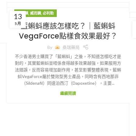
,
,
壯陽藥
威而鋼
必利勁
13
藍蝌蚪應該怎樣吃？｜藍蝌蚪
5 月
VegaForce點樣食效果最好？
By
桑瑞藥局
不少香港男士購買了「藍蝌蚪」之後，不知道怎樣吃才是
對的，其實藍蝌蚪並唔係食得越多效果越強，如果服用方
法錯誤，反而容易增加副作用，甚至影響整體表現。藍蝌
蚪VegaForce屬於雙效型男士產品，同時含有西地那非
（Sildenafil）同達泊西汀（Dapoxetine），主要...
繼續閱讀