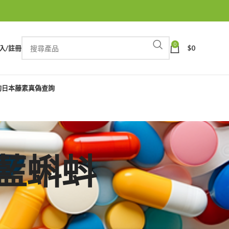
0
入/註冊
$
0
詢
日本藤素真偽查詢
雙效藍蝌蚪