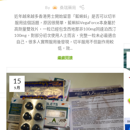
By
桑瑞藥局
近年越來越多香港男士開始留意「藍蝌蚪」是否可以切半
服用這個話題，原因很簡單，藍蝌蚪VegaForce本身屬於
高劑量雙效片，一粒已經包含西地那非100mg同達泊西汀
100mg，對部分初次使用人士而言，完整一粒未必最適合
自己。很多人實際服用後發現，切半服用不但副作用較
低，效...
繼續閱讀
15
5 月