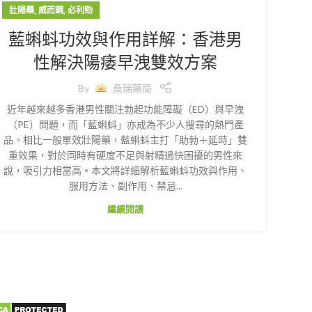
,
,
壯陽藥
威而鋼
必利勁
藍蝌蚪功效與作用詳解：香港男
性解決陽痿早洩雙效方案
By
桑瑞藥局
近年越來越多香港男性關注勃起功能障礙（ED）與早洩
（PE）問題，而「藍蝌蚪」亦成為不少人搜尋的熱門產
品。相比一般單效壯陽藥，藍蝌蚪主打「助勃＋延時」雙
重效果，對於同時有硬度不足與射精過快困擾的男性來
說，吸引力相當高。本文將詳細解析藍蝌蚪功效與作用、
服用方法、副作用、禁忌...
繼續閱讀