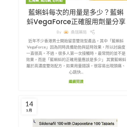
,
,
壯陽藥
威而鋼
必利勁
藍蝌蚪每次的用量是多少？藍蝌
蚪VegaForce正確服用劑量分享
By
桑瑞藥局
近年不少香港男士開始留意雙效型產品，其中「藍蝌蚪
VegaForce」因為同時具備助勃與延時效果，所以討論度
一直很高。不過，很多人第一次接觸時，最常問的並不是
效果，而是「藍蝌蚪的正確用量應該是多少」 其實藍蝌蚪
屬於高濃度雙效配方，如果用量錯誤，很容易出現頭痛、
心跳快...
繼續閱讀
14
5 月