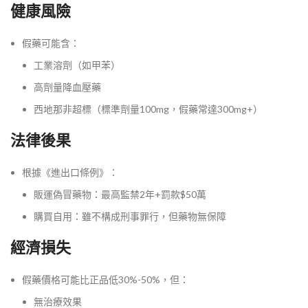
健康風險
假藥可能含：
工業溶劑（如甲苯）
高劑量降血壓藥
西地那非超標（標準劑量100mg，假藥常達300mg+）
法律後果
根據《進出口條例》：
販運偽冒藥物：最高監禁2年+罰款$50萬
購買自用：雖不構成刑事罪行，但藥物無保障
經濟損失
假藥價格可能比正品低30%-50%，但：
無治療效果