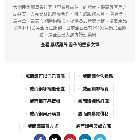
大樹連鎖藥局秉持著「專業與誠信」的態度，提高與客戶之
黏著度，與專業藥師團隊合作、熱心的服務人員、 最專業、
最齊全、最安心的購物環境，提供各式營養保健、婦嬰用品
及醫材用品等全方位服務；目前全台已有241家連鎖加盟據
點，是全台最大處方婦幼藥局。
查看 桑瑞藥局
發佈的更多文章
威而鋼可以自己買嗎
威而鋼合法通路
威而鋼哪裡最便宜
威而鋼哪裡買
威而鋼正品管道
威而鋼網路訂購
威而鋼藥局購買
威而鋼購買價格
威而鋼購買方式
威而鋼需要處方嗎