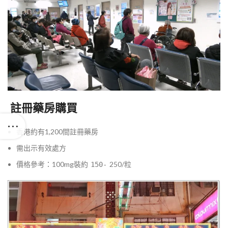
註冊藥房購買
香港約有1,200間註冊藥房
需出示有效處方
價格參考：100mg裝約
250/粒
150-