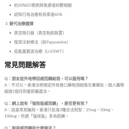
約30%ED案例與焦慮或抑鬱相關
認知行為治療有效率達65%
替代治療選擇
真空吸引器（真空勃起裝置）
陰莖注射療法（如Papaverine）
低能量震波治療（Li-ESWT）
常見問題解答
Q：朋友從外地帶回威而鋼給我，可以服用嗎？​
A：不可以。香港法例規定所有進口藥物須經衛生署審批，個人攜帶
超過1個月劑量即屬違法。
Q：網上說有「強效版威而鋼」，是否更有效？​
A：這是常見騙局。香港只批准3種合法劑型：25mg、50mg、
100mg，所謂「強效版」多為假藥。
Q：服用威而鋼有什麼禁忌？​