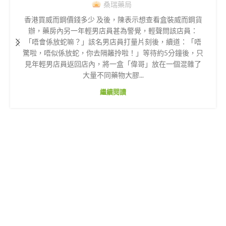
桑瑞藥局
香港買威而鋼價錢多少 及後，陳表示想查看盒裝威而鋼貨
辦，藥房內另一年輕男店員甚為警覺，輕聲問該店員：
「唔會係放蛇嘛？」該名男店員打量片刻後，續道：「唔
驚啦，唔似係放蛇，你去隔籬拎啦！」等待約5分鐘後，只
見年輕男店員返回店內，將一盒「偉哥」放在一個混雜了
大量不同藥物大膠...
繼續閱讀