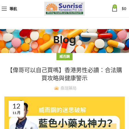
0
導航
$
0
Blog
威而鋼
【偉哥可以自己買嗎】香港男性必讀：合法購
買攻略與健康警示
桑瑞藥局
12
11 月