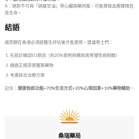
A：絕對不可與「硝酸甘油」等心臟病藥同服，可能導致血壓驟降危
及生命。
結語
威而鋼在香港必須經醫生評估後才能使用。建議男士們：
先就診確認ED原因（約20%案例與糖尿病等慢性病相關）
通過正規渠道獲取藥物
考慮綜合治療方案
記住：​
健康勃起功能=70%生活方式+20%心理因素+10%藥物輔助
。
桑瑞藥局