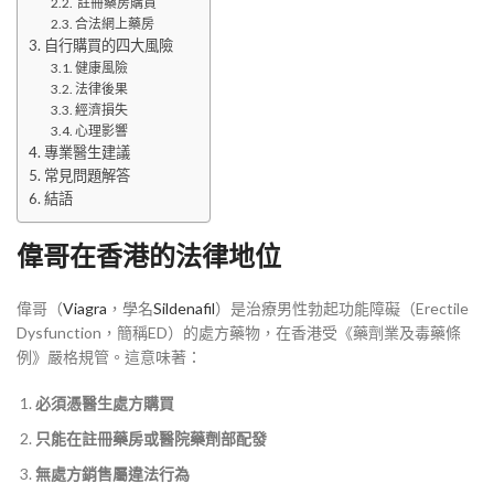
註冊藥房購買
合法網上藥房
自行購買的四大風險
健康風險
法律後果
經濟損失
心理影響
專業醫生建議
常見問題解答
結語
偉哥在香港的法律地位
偉哥（
Viagra
，學名
Sildenafil
）是治療男性勃起功能障礙（Erectile
Dysfunction，簡稱ED）的處方藥物，在香港受《藥劑業及毒藥條
例》嚴格規管。這意味著：
必須憑醫生處方購買
只能在註冊藥房或醫院藥劑部配發
無處方銷售屬違法行為